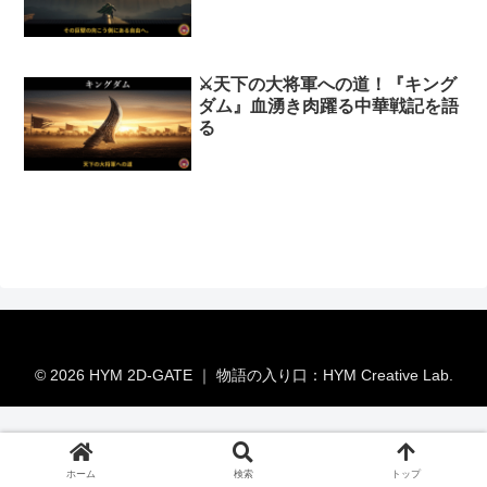
⚔️天下の大将軍への道！『キング
ダム』血湧き肉躍る中華戦記を語
る
© 2026 HYM 2D-GATE ｜ 物語の入り口：HYM Creative Lab.
ホーム
検索
トップ