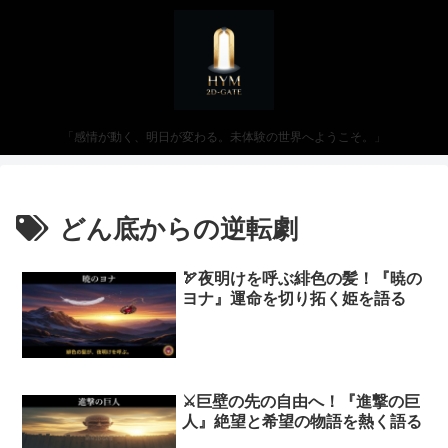
「感情が動く、明日が変わる。未体験の世界へようこそ。」
どん底からの逆転劇
🏹夜明けを呼ぶ緋色の髪！『暁の
ヨナ』運命を切り拓く姫を語る
⚔️巨壁の先の自由へ！『進撃の巨
人』絶望と希望の物語を熱く語る