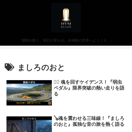
「感情が動く、明日が変わる。未体験の世界へようこそ。」
ましろのおと
🚴‍♂️ 魂を回すケイデンス！『弱虫
ペダル』限界突破の熱い走りを語
る
🪕魂を震わせる三味線！『ましろ
のおと』孤独な音の旅を熱く語る