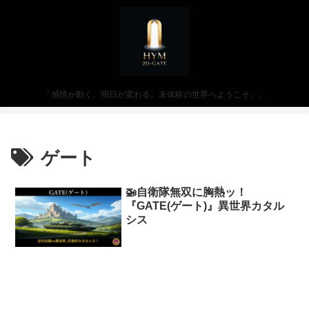
「感情が動く、明日が変わる。未体験の世界へようこそ。」
ゲート
🚁自衛隊無双に胸熱ッ！
『GATE(ゲート)』異世界カタル
シス