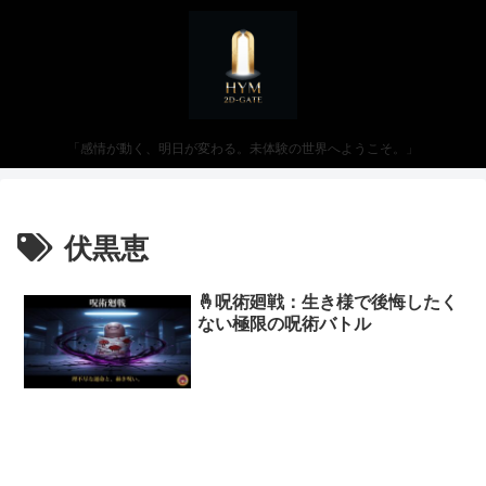
「感情が動く、明日が変わる。未体験の世界へようこそ。」
伏黒恵
🤞呪術廻戦：生き様で後悔したく
ない極限の呪術バトル