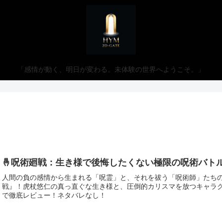
「感情が動く、明日が変わる。未体験の世界へようこそ。」
🤞呪術廻戦：生き様で後悔したくない極限の呪術バト
人間の負の感情から生まれる「呪霊」と、それを祓う「呪術師」たち
戦』！虎杖悠仁の真っ直ぐな生き様と、圧倒的カリスマを放つキャラ
で徹底レビュー！ネタバレなし！