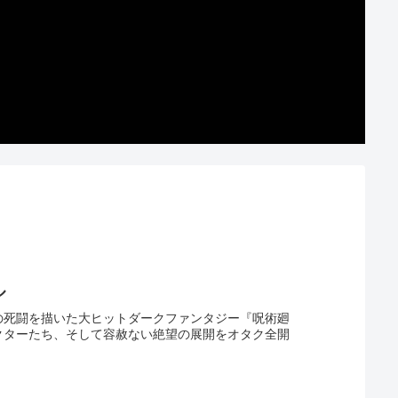
ル
の死闘を描いた大ヒットダークファンタジー『呪術廻
クターたち、そして容赦ない絶望の展開をオタク全開