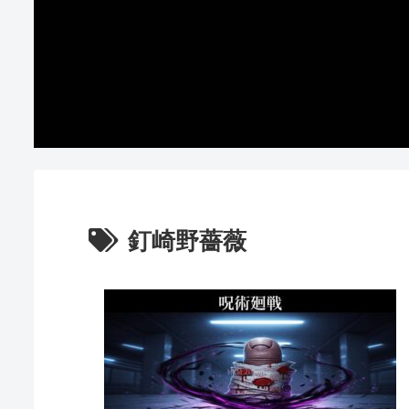
釘崎野薔薇